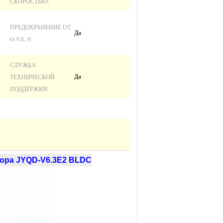
СКОРОСТЬЮ:
ПРЕДОХРАНЕНИЕ ОТ
Да
O.V/L.V:
СЛУЖБА
ТЕХНИЧЕСКОЙ
Да
ПОДДЕРЖКИ:
тора JYQD-V6.3E2 BLDC