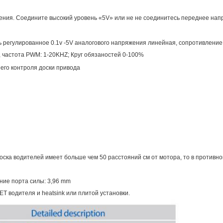
ения. Соедините высокий уровень «5V» или не не соединитесь переднее напр
ь регулированное 0.1v -5V аналогового напряжения линейная, сопротивление
, частота PWM: 1-20KHZ; Круг обязаностей 0-100%
его контроля доски привода
ска водителей имеет больше чем 50 расстояний см от мотора, то в противн
яние порта силы: 3,96 mm
T водителя и heatsink или плитой установки.