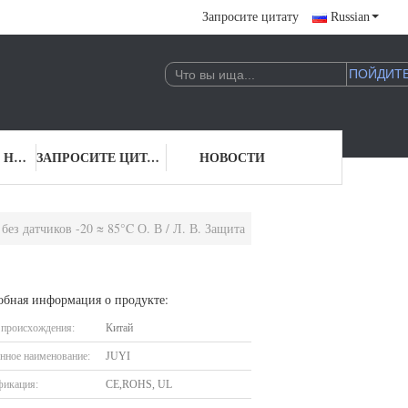
Запросите цитату
Russian
СВЯЖИТЕСЬ С НАМИ
ЗАПРОСИТЕ ЦИТАТУ
НОВОСТИ
ез датчиков -20 ≈ 85°C О. В / Л. В. Защита
обная информация о продукте:
 происхождения:
Китай
нное наименование:
JUYI
фикация:
CE,ROHS, UL