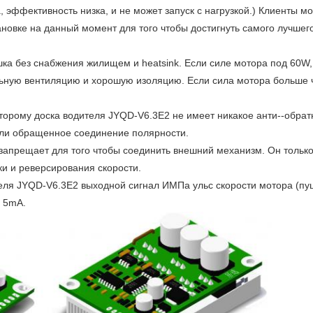
 эффективность низка, и не может запуск с нагрузкой.) Клиенты м
ановке на данный момент для того чтобы достигнуть самого лучшег
ка без снабжения жилищем и heatsink. Если силе мотора под 60W, 
льную вентиляцию и хорошую изоляцию. Если сила мотора больше 
торому доска водителя JYQD-V6.3E2 не имеет никакое анти--обрат
сли обращенное соединение полярности.
я запрещает для того чтобы соединить внешний механизм. Он толь
и и реверсирования скорости.
теля JYQD-V6.3E2 выходной сигнал ИМПа ульс скорости мотора (пу
 5mA.