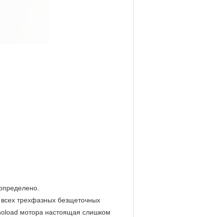
 определено.
я всех трехфазных безщеточных
 noload мотора настоящая слишком