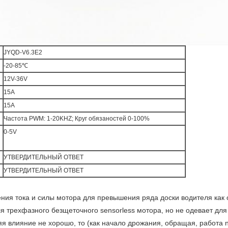
JYQD-V6.3E2
-20-85℃
12V-36V
15A
15A
Частота PWM: 1-20KHZ; Круг обязаностей 0-100%
0-5V
УТВЕРДИТЕЛЬНЫЙ ОТВЕТ
УТВЕРДИТЕЛЬНЫЙ ОТВЕТ
ния тока и силы мотора для превышения ряда доски водителя как
ля трехфазного безщеточного sensorless мотора, но не одевает дл
ляя влияние не хорошо, то (как начало дрожания, обращая, работа