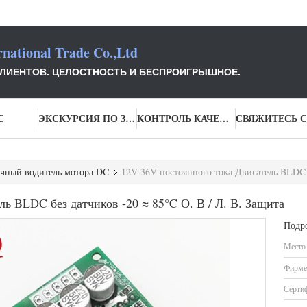
national Trade Co.,Ltd
КЛИЕНТОВ. ЦЕЛОСТНОСТЬ И БЕСПРОИГРЫШНОЕ.
С
ЭКСКУРСИЯ ПО ЗАВОДУ
КОНТРОЛЬ КАЧЕСТВА
чный водитель мотора DC
12V-36V постоянного тока Двигатель BLDC б
ь BLDC без датчиков -20 ≈ 85°C О. В / Л. В. Защита
Подр
Место
Фирме
Серти