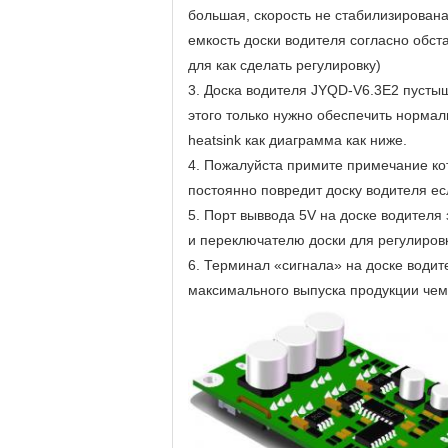
большая, скорость не стабилизирована,
емкость доски водителя согласно обст
для как сделать регулировку)
3. Доска водителя JYQD-V6.3E2 пустыш
этого только нужно обеспечить норма
heatsink как диаграмма как ниже.
4. Пожалуйста примите примечание ко
постоянно повредит доску водителя е
5. Порт выввода 5V на доске водител
и переключателю доски для регулировк
6. Терминал «сигнала» на доске води
максимального выпуска продукции чем