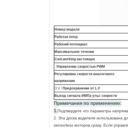
Номер модели
Работая temp.
Рабочий потенциал
Максимальное течение
Cont.working настоящее
·
Управление скоростью PWM
Регулировка скорости аналогового
напряжения
O.V /
Предохранение от L.V
Выход сигнала ИМПа ульс скорости
Примечания по применению:
1.
Подтвердите что параметры напряже
2. Эта доска водителя использована д
sensorless моторов сразу. Если управ