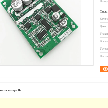
Номер
Оплат
Количе
Цена:
Упаков
Время 
Услови
Постав
ителя мотора Dc