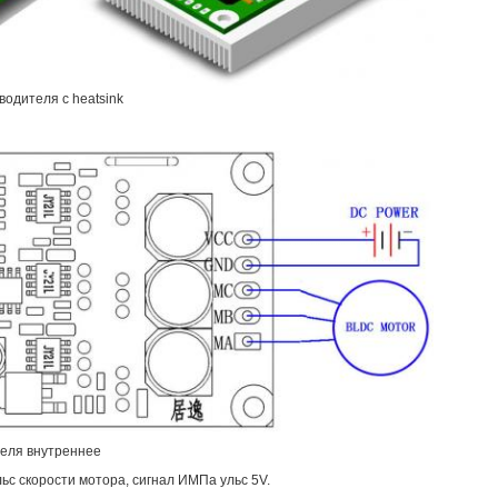
одителя с heatsink
теля внутреннее
ьс скорости мотора, сигнал ИМПа ульс 5V.