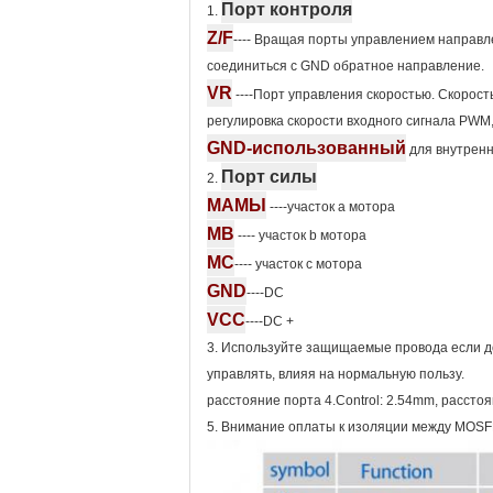
Порт контроля
1.
Z/F
---- Вращая порты управлением направл
соединиться с GND обратное направление.
VR
----Порт управления скоростью. Скорост
регулировка скорости входного сигнала PWM
GND-использованный
для внутренн
Порт силы
2.
МАМЫ
----участок a мотора
MB
---- участок b мотора
MC
---- участок c мотора
GND
----DC
VCC
----DC +
3. Используйте защищаемые провода если до
управлять, влияя на нормальную пользу.
расстояние порта 4.Control: 2.54mm, рассто
5. Внимание оплаты к изоляции между MOSFE