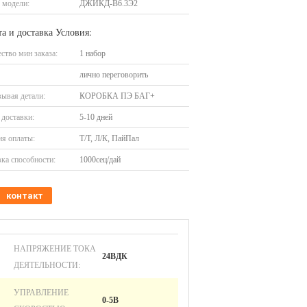
 модели:
ДЖИКД-В6.3Э2
а и доставка Условия:
ство мин заказа:
1 набор
лично переговорить
ывая детали:
КОРОБКА ПЭ БАГ+
доставки:
5-10 дней
я оплаты:
Т/Т, Л/К, ПайПал
ка способности:
1000сец/дай
контакт
НАПРЯЖЕНИЕ ТОКА
24ВДК
ДЕЯТЕЛЬНОСТИ:
УПРАВЛЕНИЕ
0-5В