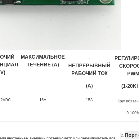
БОЧИЙ
МАКСИМАЛЬНОЕ
РЕГУЛИР
·
ЕНЦИАЛ
ТЕЧЕНИЕ (A)
НЕПРЕРЫВНЫЙ
СКОРО
(V)
РАБОЧИЙ ТОК
PW
(A)
(1-20K
72VDC
16A
15A
Круг обязан
0-100
Порт
2.
еля внутреннее, внешний потенциометр или переключатель для