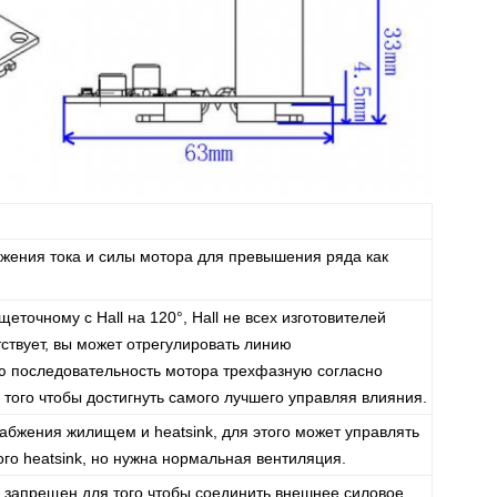
жения тока и силы мотора для превышения ряда как
точному с Hall на 120°, Hall не всех изготовителей
ствует, вы может отрегулировать линию
ию последовательность мотора трехфазную согласно
 того чтобы достигнуть самого лучшего управляя влияния.
абжения жилищем и heatsink, для этого может управлять
го heatsink, но нужна нормальная вентиляция.
а запрещен для того чтобы соединить внешнее силовое