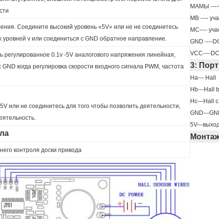
МАМЫ ----
сти
MB ---- уч
ния. Соедините высокий уровень «5V» или не не соединитесь
MC---- уча
 уровней v или соединиться с GND обратное направление.
GND ----D
VCC----DC
ь регулированное 0.1v -5V аналогового напряжения линейная,
3: Порт
 GND когда регулировка скорости входного сигнала PWM, частота
Ha--- Hall
Hb---Hall 
Hc---Hall c
5V или не соединитесь для того чтобы позволить деятельности,
GND---GN
еятельность.
5V---выхо
ла
Монтаж
него контроля доски привода