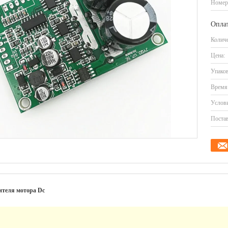
Номер
Оплат
Количе
Цена:
Упаков
Время 
Услови
Постав
ителя мотора Dc