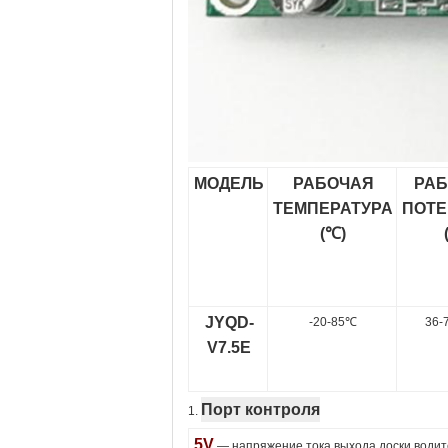
МОДЕЛЬ
РАБОЧАЯ
РА
ТЕМПЕРАТУРА
ПОТ
(℃)
JYQD-
-20-85℃
36-
V7.5E
Порт контроля
1.
5V
— напряжение тока выхода доски водит