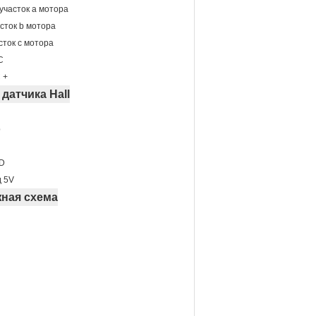
участок a мотора
асток b мотора
сток c мотора
C
 +
 датчика Hall
b
D
д 5V
ная схема