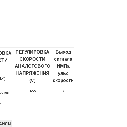
РЕГУЛИРОВКА
Выход
ОВКА
СКОРОСТИ
сигнала
СТИ
АНАЛОГОВОГО
ИМПа
M
НАПРЯЖЕНИЯ
ульс
HZ)
(V)
скорости
0-5V
√
остей
%
 силы