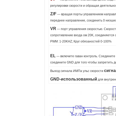
регулировки скорости и обращая деятельно
Z/F
— вращая порты управлением направле
переднее направление, соединить 0 низших
VR
— порт управления скоростью. Скорост
сопротивление входа ом 20K, соединяется с
PWM: 1-20KHZ; Круг обязаностей 0-100%
EL
— включите гаван контроль. Соедините 
соедините GND для того чтобы запретить д
сигна
Выход сигнала ИМПа ульс скорости
GND-использованный
для внутрен