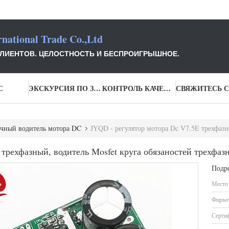
national Trade Co.,Ltd
КЛИЕНТОВ. ЦЕЛОСТНОСТЬ И БЕСПРОИГРЫШНОЕ.
С
ЭКСКУРСИЯ ПО ЗАВОДУ
КОНТРОЛЬ КАЧЕСТВА
чный водитель мотора DC
JYQD - регулятор мотора Dc V7.5E трехфазный, 
 трехфазный, водитель Mosfet круга обязаностей трехфаз
Подр
Место
Фирме
Серти