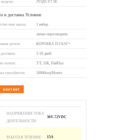
 модели:
JYQD-V7.5E
а и доставка Условия:
ство мин заказа:
1 набор
лично переговорить
ывая детали:
КОРОБКА ПЭ БАГ+
доставки:
5-10 дней
я оплаты:
Т/Т, Л/К, ПайПал
ка способности:
10000сец/Монтх
контакт
НАПРЯЖЕНИЕ ТОКА
36V-72VDC
ДЕЯТЕЛЬНОСТИ:
РАБОТАЯ ТЕЧЕНИЕ:
15А