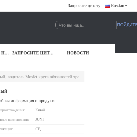
Запросите цитату
Russian
СВЯЖИТЕСЬ С НАМИ
ЗАПРОСИТЕ ЦИТАТУ
НОВОСТИ
водитель Mosfet круга обязаностей трехфазный
ный
обная информация о продукте:
 происхождения:
Китай
нное наименование:
JUYI
фикация:
CE,