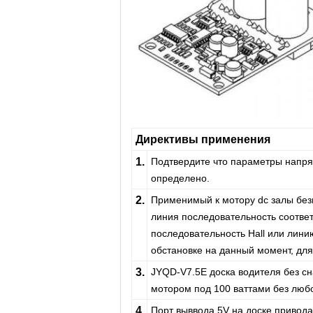
Директивы применения
1.
Подтвердите что параметры напря
определено.
2.
Применимый к мотору dc залы безще
линия последовательность соответ
последовательность Hall или лин
обстановке на данный момент, для
3.
JYQD-V7.5E доска водителя без сн
мотором под 100 ваттами без любо
4.
Порт выввода 5V на доске привод